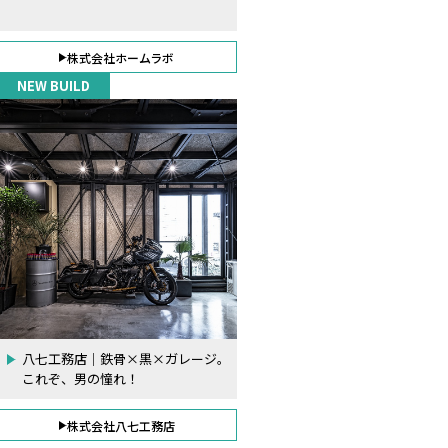
株式会社ホームラボ
NEW BUILD
八七工務店｜鉄骨×黒×ガレージ。
これぞ、男の憧れ！
株式会社八七工務店