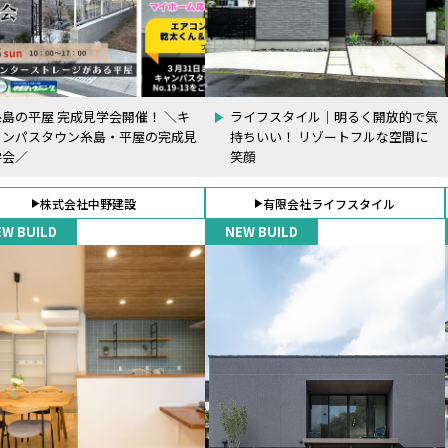
糸島の平屋 完成見学会開催！ ＼キ
ライフスタイル｜明るく開放的で気
ャンパスタウン糸島・平屋の完成見
持ちいい！ リゾートフルな空間に
学会／
笑顔
株式会社中野建設
有限会社ライフスタイル
EW BUILD
NEW BUILD