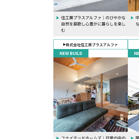
住工房プラスアルファ｜のびやかな
自然を謳歌し心豊かに暮らしを楽し
む
株式会社住工房プラスアルファ
NEW BUILD
N
ユナイテッドホームズ｜日常の中の