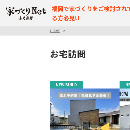
福岡で家づくりをご検討され
る方必見!!
HOME
お宅訪問
NEW BUILD
N