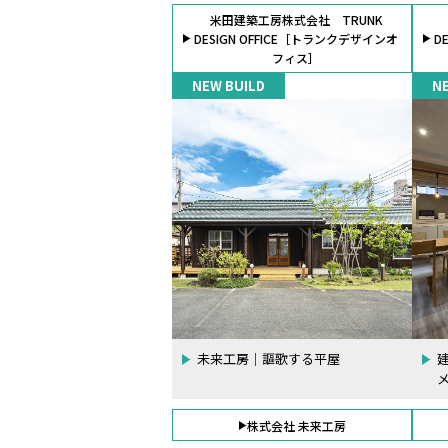
米田建築工房株式会社 TRUNK
DESIGN OFFICE［トランクデザインオ
D
フィス］
NEW BUILD
N
未来工房｜謳歌する平屋
株式会社 未来工房