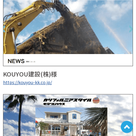
KOUYOU建設(株)様
https://kouyou-kk.co.jp/