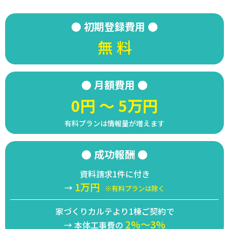
● 初期登録費用 ●
無 料
● 月額費用 ●
0円 ～ 5万円
有料プランは情報量が増えます
● 成功報酬 ●
資料請求1件に付き
1万円
→
※有料プランは除く
家づくりカルテより1棟ご契約で
2%～3%
→ 本体工事費の