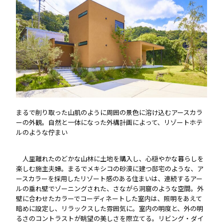
まるで削り取った山肌のように周囲の景色に溶け込むアースカラ
ーの外観。自然と一体になった外構計画によって、リゾートホテ
ルのような佇まい
人里離れたのどかな山林に土地を購入し、心穏やかな暮らしを
楽しむ施主夫婦。まるでメキシコの砂漠に建つ邸宅のような、ア
ースカラーを採用したリゾート感のある住まいは、連続するアー
ルの垂れ壁でゾーニングされた、さながら洞窟のような空間。外
壁に合わせたカラーでコーディネートした室内は、照明をあえて
暗めに設定し、リラックスした雰囲気に。室内の明度と、外の明
るさのコントラストが眺望の美しさを際立てる。リビング・ダイ