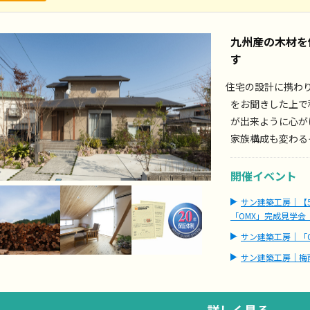
九州産の木材を
す
住宅の設計に携わり
をお聞きした上で
が出来ように心が
家族構成も変わる
開催イベント
サン建築工房｜【5
「OMX」完成見学会
サン建築工房｜「
サン建築工房｜梅
詳しく見る