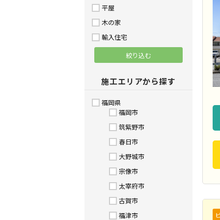
平屋
木の家
輸入住宅
施工エリアから探す
福岡県
福岡市
筑紫野市
春日市
大野城市
宗像市
太宰府市
古賀市
福津市