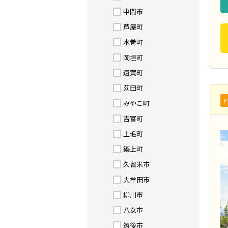
中間市
芦屋町
水巻町
岡垣町
遠賀町
苅田町
みやこ町
吉富町
上毛町
築上町
久留米市
大牟田市
柳川市
八女市
筑後市