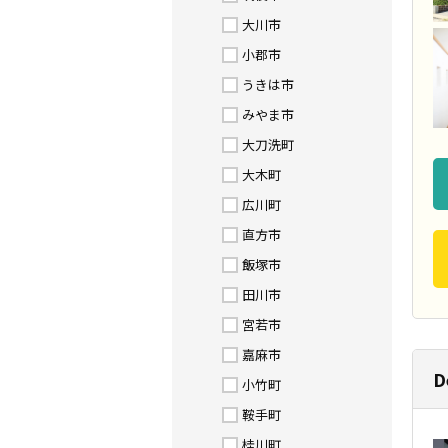
大川市
小郡市
うきは市
みやま市
大刀洗町
大木町
広川町
直方市
飯塚市
田川市
宮若市
嘉麻市
D
小竹町
鞍手町
桂川町