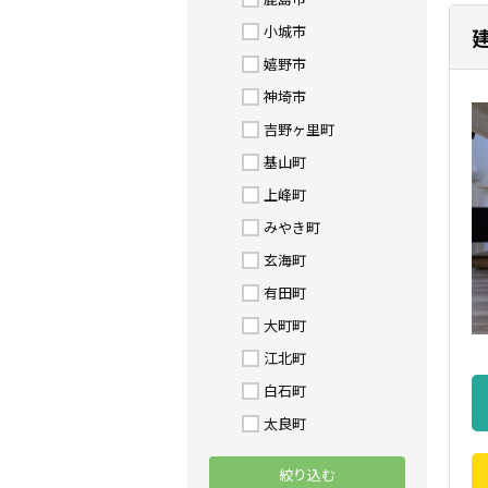
小城市
嬉野市
神埼市
吉野ヶ里町
基山町
上峰町
みやき町
玄海町
有田町
大町町
江北町
白石町
太良町