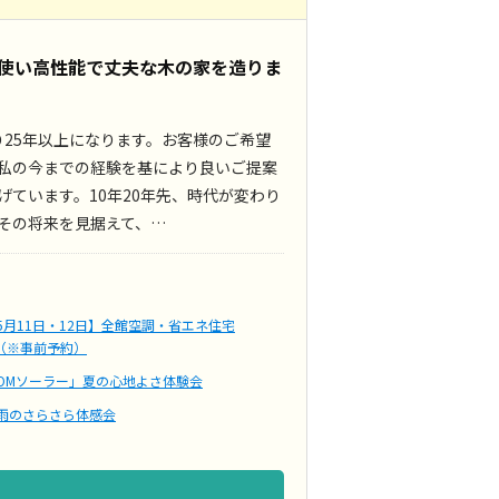
使い高性能で丈夫な木の家を造りま
25年以上になります。お客様のご希望
私の今までの経験を基により良いご提案
げています。10年20年先、時代が変わり
その将来を見据えて、…
月11日・12日】全館空調・省エネ住宅
（※事前予約）
OMソーラー」夏の心地よさ体験会
雨のさらさら体感会