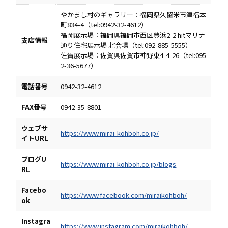
やかまし村のギャラリー：福岡県久留米市津福本
町834-4（tel:0942-32-4612）
福岡展示場：福岡県福岡市西区豊浜2-2 hitマリナ
支店情報
通り住宅展示場 北会場（tel:092-885-5555）
佐賀展示場：佐賀県佐賀市神野東4-4-26（tel:095
2-36-5677）
電話番号
0942-32-4612
FAX番号
0942-35-8801
ウェブサ
https://www.mirai-kohboh.co.jp/
イトURL
ブログU
https://www.mirai-kohboh.co.jp/blogs
RL
Facebo
https://www.facebook.com/miraikohboh/
ok
Instagra
https://www.instagram.com/miraikohboh/