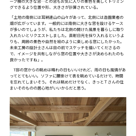
ーブ横の大きな窓…どの窓もお気に入りの景色を美しくトリミン
グできるよう位置や形、大きさが計算されている。
「土地の南側には耳納連山の山々があって、北側には造園業者の
畑が広がっています。一般的には南側に大きな窓を設けるケース
が多いのでしょうが、私たちは北側の開けた風景を暮らしに取り
入れたいとリクエストしました。直射日光を採り入れるというよ
りも、周囲の景色や自然を絵のように楽しめる窓にしたかった。
未来工房の設計士さんは目の前でスケッチを描いてくださるの
で、イメージを共有しながら窓の位置や大きさが決められたのも
良かったですね」。
T邸の窓からの眺めは晴れの日もいいけれど、雨の日も風情があ
ってとてもいい。ソファに腰掛けて表を眺めているだけで、時間
を忘れてしまいそう。それは眺めだけでなく、きっとＴさんの住
まいそのものの居心地がいいからだと思う。