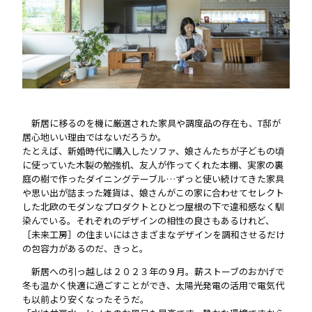
新居に移るのを機に厳選された家具や調度品の存在も、T邸が
居心地いい理由ではないだろうか。
たとえば、新婚時代に購入したソファ、娘さんたちが子どもの頃
に使っていた木製の勉強机、友人が作ってくれた本棚、実家の裏
庭の樹で作ったダイニングテーブル…ずっと使い続けてきた家具
や思い出が詰まった雑貨は、娘さんがこの家に合わせてセレクト
した北欧のモダンなプロダクトとひとつ屋根の下で違和感なく馴
染んでいる。それぞれのデザインの相性の良さもあるけれど、
［未来工房］の住まいにはさまざまなデザインを調和させるだけ
の包容力があるのだ、きっと。
新居への引っ越しは２０２３年の９月。薪ストーブのおかげで
冬も温かく快適に過ごすことができ、太陽光発電の活用で電気代
も以前より安くなったそうだ。