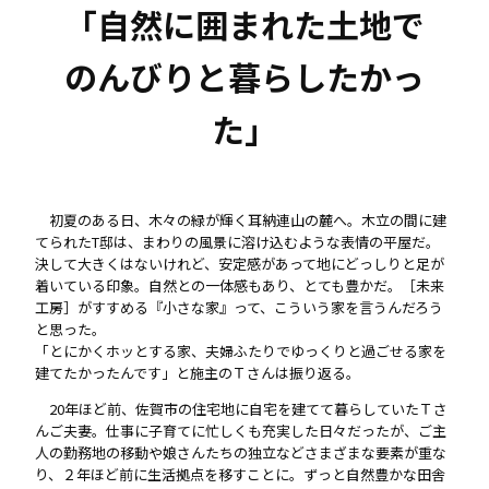
「自然に囲まれた土地で
のんびりと暮らしたかっ
た」
初夏のある日、木々の緑が輝く耳納連山の麓へ。木立の間に建
てられたT邸は、まわりの風景に溶け込むような表情の平屋だ。
決して大きくはないけれど、安定感があって地にどっしりと足が
着いている印象。自然との一体感もあり、とても豊かだ。［未来
工房］がすすめる『小さな家』って、こういう家を言うんだろう
と思った。
「とにかくホッとする家、夫婦ふたりでゆっくりと過ごせる家を
建てたかったんです」と施主のＴさんは振り返る。
20年ほど前、佐賀市の住宅地に自宅を建てて暮らしていたＴさ
んご夫妻。仕事に子育てに忙しくも充実した日々だったが、ご主
人の勤務地の移動や娘さんたちの独立などさまざまな要素が重な
り、２年ほど前に生活拠点を移すことに。ずっと自然豊かな田舎