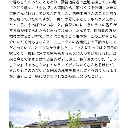
で暮らしたかったこともあり、勤務地周辺で土地を探してこの地
にたどり着く。「土地探しの段階から、家づくりを依頼した未来
工房さんに協力していただきました。未来工房さんのことは前々
から知っていたのですが、一昨年の夏にふとモデルハウスに寄っ
たところ、やっぱりいいな、と。自然の中にこういう木の香りが
する家が建てられたらと思ってお願いしたんです。担当者の方が
物腰の柔らかい方で、気くばりもすごく細やか。この土地をご紹
介いただく時もきちんとコミュニティの雰囲気まで下調べしてく
ださっていて、とても助かりました」。Tさんにとっては２度目の
家づくり。最初に建てた家ももちろん気に入っていたけれど、以
前と今とでは家を建てる目的が少し違う。長年温めていた「こう
したい」「ああしたい」というアイデアはたくさんあるけれど、
何よりもこののびやかな田舎の風景を暮らしにどう取り入れよう
か、設計士と一緒にワクワクしながら話し合ったという。