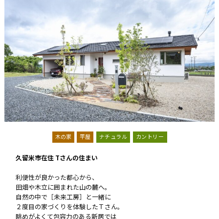
木の家
平屋
ナチュラル
カントリー
久留米市在住 Tさんの住まい
利便性が良かった都心から、
田畑や木立に囲まれた山の麓へ。
自然の中で［未来工房］と一緒に
２度目の家づくりを体験したＴさん。
眺めがよくて包容力のある新居では