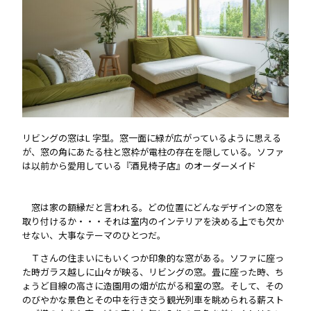
リビングの窓はL 字型。窓一面に緑が広がっているように思える
が、窓の角にあたる柱と窓枠が電柱の存在を隠している。ソファ
は以前から愛用している『酒見椅子店』のオーダーメイド
窓は家の額縁だと言われる。どの位置にどんなデザインの窓を
取り付けるか・・・それは室内のインテリアを決める上でも欠か
せない、大事なテーマのひとつだ。
Ｔさんの住まいにもいくつか印象的な窓がある。ソファに座っ
た時ガラス越しに山々が映る、リビングの窓。畳に座った時、ち
ょうど目線の高さに造園用の畑が広がる和室の窓。そして、その
のびやかな景色とその中を行き交う観光列車を眺められる薪スト