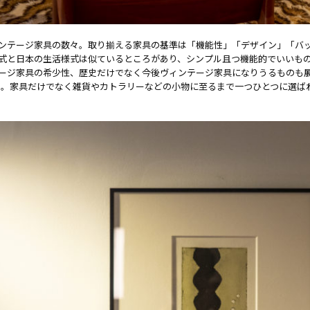
ンテージ家具の数々。取り揃える家具の基準は「機能性」「デザイン」「バ
式と日本の生活様式は似ているところがあり、シンプル且つ機能的でいいも
ージ家具の希少性、歴史だけでなく今後ヴィンテージ家具になりうるものも
いる。家具だけでなく雑貨やカトラリーなどの小物に至るまで一つひとつに選